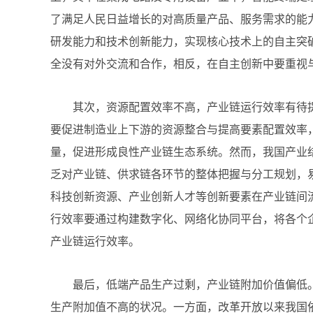
了满足人民日益增长的对高质量产品、服务需求的能
研发能力和技术创新能力，实现核心技术上的自主突
全没有对外交流和合作，相反，在自主创新中要重视
其次，资源配置效率不高，产业链运行效率有待
要促进制造业上下游的资源整合与提高要素配置效率
量，促进形成良性产业链生态系统。然而，我国产业
乏对产业链、供求链各环节的整体把握与分工规划，
科技创新资源、产业创新人才等创新要素在产业链间
行效率要通过构建数字化、网络化协同平台，将各个
产业链运行效率。
最后，低端产品生产过剩，产业链附加价值偏低
生产附加值不高的状况。一方面，改革开放以来我国