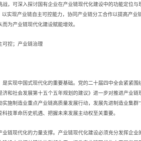
挑战，可深入探讨国有企业在产业链现代化建设中的功能定位与
题，以实现产业链自主可控能力，协同产业链分工合作以提高产业
从而为产业链现代化建设赋能增效。
主可控；产业链治理
，是实现中国式现代化的重要基础。党的二十届四中全会紧紧围
经济和社会发展第十五个五年规划的建议》进一步对推进产业链
实施制造业重点产业链高质量发展行动，发展先进制造业集群”
轮科技革命历史机遇、把握未来发展主动权至关重要。
产业链现代化的力量支撑。产业链现代化建设必须充分发挥企业