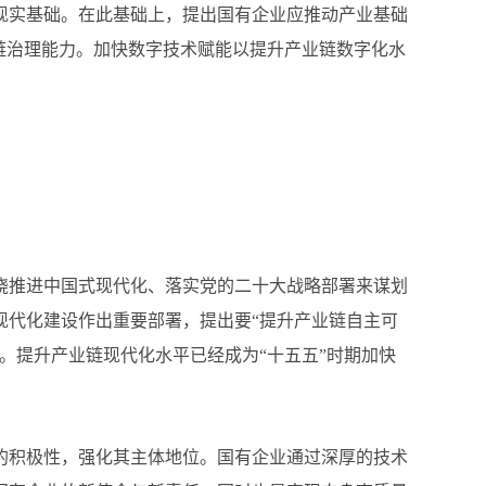
现实基础。在此基础上，提出国有企业应推动产业基础
链治理能力。加快数字技术赋能以提升产业链数字化水
绕推进中国式现代化、落实党的二十大战略部署来谋划
现代化建设作出重要部署，提出要“提升产业链自主可
。提升产业链现代化水平已经成为“十五五”时期加快
的积极性，强化其主体地位。国有企业通过深厚的技术