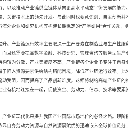
力，以及推动产业链供应链体系向更高水平动态平衡发展的能力
破、关键技术上的领先开发。与此同时也要意识到，自主创新并
与海外企业和研究机构等构建长期稳定的“产学研用”合作关系，
提升。产业链运行效率主要取决于生产要素在制造业与生产性服
，而且还需要提高数字金融、科技研究、管理咨询等服务型生产
结构较为分散，产业集聚度不高，产业链各个企业多专注于自身
易于陷入资源要素供给结构错配困境，降低产业链运行效率。此
流动受阻，因而提高了产品创新难度。这都将制约高端产业链的
企业有机地连接在一起，促使资金、劳动力、信息、技术等要素
。产业链现代化是提升我国产业国际市场地位的必经之路。现阶
依靠自身劳动力资源与自然资源禀赋优势迅速嵌入全球价值链分