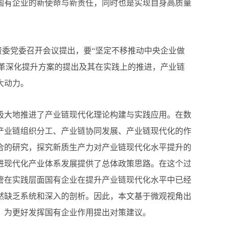
国有企业的新使命与新责任，同时也是实现自身高质量
国资委党委召开会议提出，要“坚定不移推动中央企业做
改革深化提升方案的提出及其在实践上的推进，产业链
大动力。
极大地推进了产业链现代化理论构建与实践应用。在数
产业链组织分工、产业链协同发展、产业链现代化的作
合的研究，探究新质生产力对产业链现代化水平提升的
进现代化产业体系发展提供了总体政策思路。在这个过
管在实践层面国有企业在提升产业链现代化水平中已经
然缺乏系统和深入的剖析。因此，本文基于微观视角出
，为更好发挥国有企业作用提出对策建议。