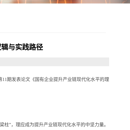
逻辑与实践路径
第11期发表论文《国有企业提升产业链现代化水平的理
梁柱”，理应成为提升产业链现代化水平的中坚力量。