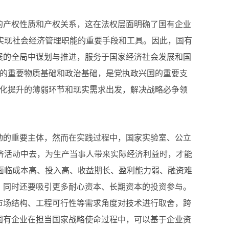
的产权性质和产权关系，这在法权层面明确了国有企业
实现社会经济管理职能的重要手段和工具。因此，国有
展的全局中谋划与推进，服务于国家经济社会发展和国
义的重要物质基础和政治基础，是党执政兴国的重要支
代化提升的薄弱环节和现实需求出发，解决战略必争领
动的重要主体，然而在实践过程中，国家实验室、公立
济活动中去，为生产当事人带来实际经济利益时，才能
面临成本高、投入高、收益期长、盈利能力弱、融资难
，同时还要吸引更多耐心资本、长期资本的投资参与。
市场结构、工程可行性等需求角度对技术进行取舍，跨
国有企业在担当国家战略使命过程中，可以基于企业资