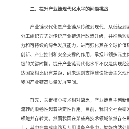
二、提升产业链现代化水平的问题挑战
产业链现代化是产业链从传统到现代、从低级到
分工组织方式对传统产业链进行改造升级，并推动短
力和可持续的绿色发展能力，进而强化其在全球价值
创新、产业控制和安全支撑的作用，承担带领多元主
级的关键时期，提升产业链现代化水平不仅是实现经
达国家相比仍有差距，尚未达到支撑建设社会主义现
我国产业链高质量发展空间。
首先，关键核心技术相对缺乏，产业链自主创新
流转的顺畅性起着决定性作用。目前，我国全社会研发经
领跑并存转变。然而我国在某些高技术领域依然存在
上，其中在集成电路及专用设备产业中，智能终端处理